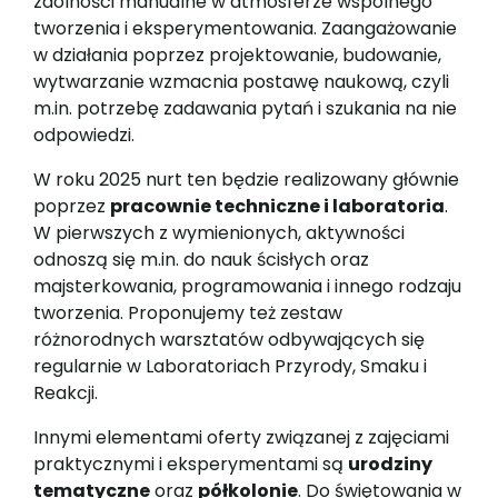
zdolności manualne w atmosferze wspólnego
tworzenia i eksperymentowania. Zaangażowanie
w działania poprzez projektowanie, budowanie,
wytwarzanie wzmacnia postawę naukową, czyli
m.in. potrzebę zadawania pytań i szukania na nie
odpowiedzi.
W roku 2025 nurt ten będzie realizowany głównie
poprzez
pracownie techniczne i laboratoria
.
W pierwszych z wymienionych, aktywności
odnoszą się m.in. do nauk ścisłych oraz
majsterkowania, programowania i innego rodzaju
tworzenia. Proponujemy też zestaw
różnorodnych warsztatów odbywających się
regularnie w Laboratoriach Przyrody, Smaku i
Reakcji.
Innymi elementami oferty związanej z zajęciami
praktycznymi i eksperymentami są
urodziny
tematyczne
oraz
półkolonie
. Do świętowania w