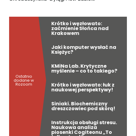
Krótko i węzłowato:
zaćmienie Słońca nad
Krakowem
Jaki komputer wysłać na
Księżyc?
KMiNa Lab. Krytyczne
myślenie – co to takiego?
Ostatnio
dodane w
Krótko i węzłowato: łuk z
Rozoom
naukowej perspektywy!
Siniaki. Biochemiczny
dreszczowiec pod skórą!
Instrukcja obsługi stresu.
Naukowa analiza
piosenki Cogiteonu „To