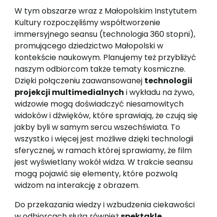
W tym obszarze wraz z Małopolskim Instytutem
Kultury rozpoczęliśmy współtworzenie
immersyjnego seansu (technologia 360 stopni),
promującego dziedzictwo Małopolski w
kontekście naukowym. Planujemy też przybliżyć
naszym odbiorcom także tematy kosmiczne.
Dzięki połączeniu zaawansowanej
technologii
projekcji multimedialnych
i wykładu na żywo,
widzowie mogą doświadczyć niesamowitych
widoków i dźwięków, które sprawiają, że czują się
jakby byli w samym sercu wszechświata. To
wszystko i więcej jest możliwe dzięki technologii
sferycznej, w ramach której sprawiamy, że film
jest wyświetlany wokół widza. W trakcie seansu
mogą pojawić się elementy, które pozwolą
widzom na interakcję z obrazem.
Do przekazania wiedzy i wzbudzenia ciekawości
w odbiorcach służą również
spektakle