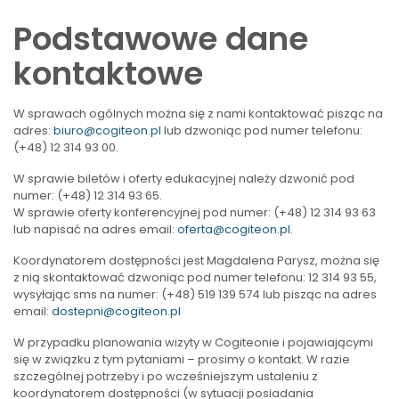
Podstawowe dane
kontaktowe
W sprawach ogólnych można się z nami kontaktować pisząc na
adres:
biuro@cogiteon.pl
lub dzwoniąc pod numer telefonu:
(+48) 12 314 93 00.
W sprawie biletów i oferty edukacyjnej należy dzwonić pod
numer: (+48) 12 314 93 65.
W sprawie oferty konferencyjnej pod numer: (+48) 12 314 93 63
lub napisać na adres email:
oferta@cogiteon.pl
.
Koordynatorem dostępności jest Magdalena Parysz, można się
z nią skontaktować dzwoniąc pod numer telefonu: 12 314 93 55,
wysyłając sms na numer: (+48) 519 139 574
lub pisząc na adres
email:
dostepni@cogiteon.pl
W przypadku planowania wizyty w Cogiteonie i pojawiającymi
się w związku z tym pytaniami – prosimy o kontakt. W razie
szczególnej potrzeby i po wcześniejszym ustaleniu z
koordynatorem dostępności (w sytuacji posiadania