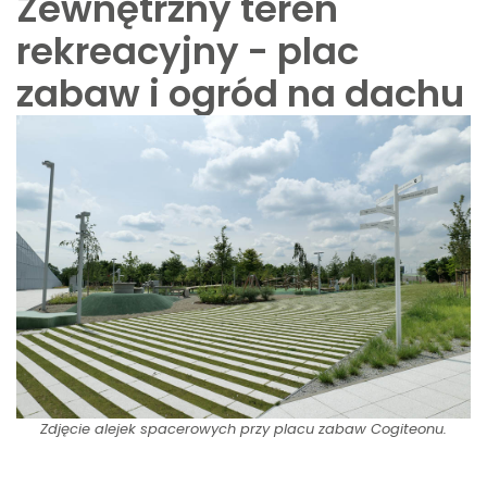
Zewnętrzny teren
rekreacyjny - plac
zabaw i ogród na dachu
Zdjęcie alejek spacerowych przy placu zabaw Cogiteonu.