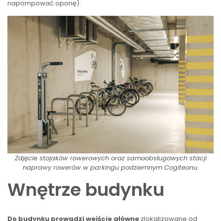
napompować oponę).
Zdjęcie stojaków rowerowych oraz samoobsługowych stacji
naprawy rowerów w parkingu podziemnym Cogiteonu.
Wnętrze budynku
Do budynku prowadzi wejście główne
zlokalizowane od