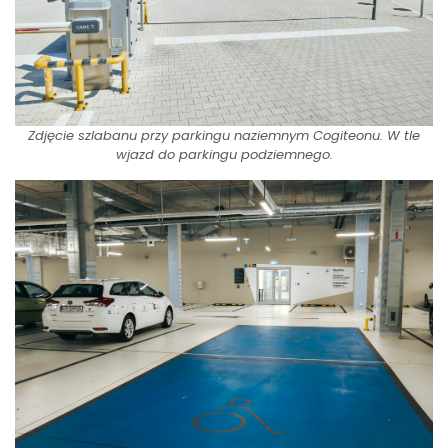
Zdjęcie szlabanu przy parkingu naziemnym Cogiteonu. W tle
wjazd do parkingu podziemnego.