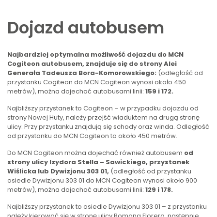
Dojazd autobusem
Najbardziej optymalna możliwość dojazdu do MCN
Cogiteon autobusem, znajduje się do strony Alei
Generała Tadeusza Bora-Komorowskiego:
(odległość od
przystanku Cogiteon do MCN Cogiteon wynosi około 450
metrów), można dojechać autobusami linii:
159 i 172.
Najbliższy przystanek to Cogiteon – w przypadku dojazdu od
strony Nowej Huty, należy przejść wiaduktem na drugą stronę
ulicy. Przy przystanku znajdują się schody oraz winda. Odległość
od przystanku do MCN Cogiteon to około 450 metrów.
Do MCN Cogiteon można dojechać również autobusem
od
strony ulicy Izydora Stella – Sawickiego, przystanek
Wiślicka lub Dywizjonu 303 01,
(odległość od przystanku
osiedle Dywizjonu 303 01 do MCN Cogiteon wynosi około 900
metrów), można dojechać autobusami linii:
129 i 178.
Najbliższy przystanek to osiedle Dywizjonu 303 01 – z przystanku
należy kierować się w stronę ulicy Romana Florera, następnie