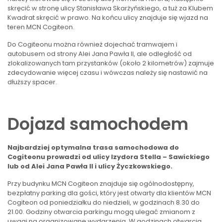
skręcić w stronę ulicy Stanisława Skarżyńskiego, a tuż za Klubem
Kwadrat skręcić w prawo. Na końcu ulicy znajduje się wjazd na
teren MCN Cogiteon.
Do Cogiteonu można również dojechać tramwajem i
autobusem od strony Alei Jana Pawła II, ale odległość od
zlokalizowanych tam przystanków (około 2 kilometrów) zajmuje
zdecydowanie więcej czasu i wówczas należy się nastawić na
dłuższy spacer.
Dojazd samochodem
Najbardziej optymalna trasa samochodowa do
Cogiteonu prowadzi od ulicy Izydora Stella – Sawickiego
lub od Alei Jana Pawła II i ulicy Życzkowskiego.
Przy budynku MCN Cogiteon znajduje się ogólnodostępny,
bezpłatny parking dla gości, który jest otwarty dla klientów MCN
Cogiteon od poniedziałku do niedzieli, w godzinach 8.30 do
21.00. Godziny otwarcia parkingu mogą ulegać zmianom z
uwagi na organizowane wydarzenia. W godzinach otwarcia