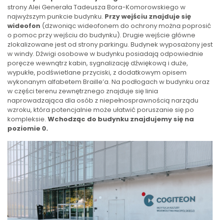
strony Alei Generała Tadeusza Bora-Komorowskiego w
najwyższym punkcie budynku.
Przy wejściu znajduje się
wideofon
(dzwoniąc wideofonem do ochrony można poprosić
o pomoc przy wejściu do budynku). Drugie wejście główne
zlokalizowane jest od strony parkingu. Budynek wyposażony jest
w windy. Dźwigi osobowe w budynku posiadają odpowiednie
poręcze wewnątrz kabin, sygnalizację dźwiękową i duże,
wypukłe, podświetlane przyciski, z dodatkowym opisem
wykonanym alfabetem Braille’a. Na podłogach w budynku oraz
w części terenu zewnętrznego znajduje się linia
naprowadzająca dla osób z niepełnosprawnością narządu
wzroku, która potencjalnie może ułatwić poruszanie się po
kompleksie.
Wchodząc do budynku znajdujemy się na
poziomie 0.