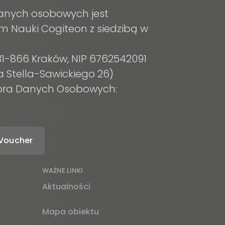
anych osobowych jest
m Nauki Cogiteon z siedzibą w
, 31-866 Kraków, NIP 6762542091
a Stella-Sawickiego 26)
tora Danych Osobowych:
Voucher
WAŻNE LINKI
Aktualności
Mapa obiektu