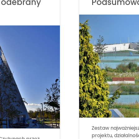
 odebrany
Podsumowan
Zestaw najważniejszy
projektu, działaln
 Czyżynach przez