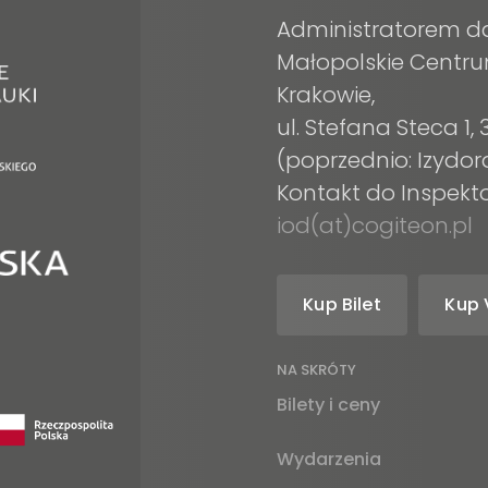
Administratorem d
Małopolskie Centru
Krakowie,
ul. Stefana Steca 1
(poprzednio: Izydor
Kontakt do Inspek
iod(at)cogiteon.pl
Kup Bilet
Kup 
am
tube
NA SKRÓTY
Bilety i ceny
Wydarzenia