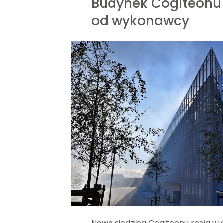
Budynek Cogiteonu
od wykonawcy
Nowa siedziba Cogiteonu rosła w