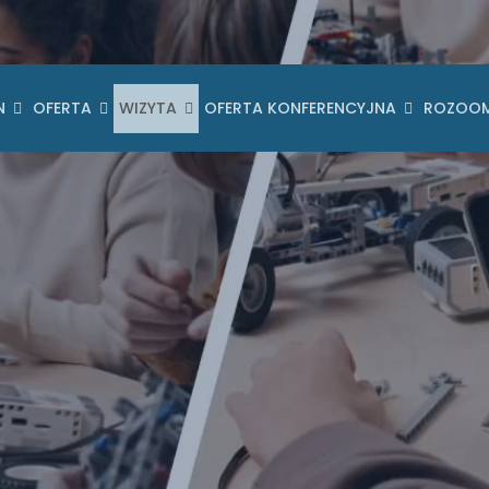
N
OFERTA
WIZYTA
OFERTA KONFERENCYJNA
ROZOO