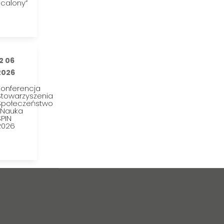
scalony”
2 06
2026
Konferencja
Stowarzyszenia
Społeczeństwo
i Nauka
PIN
2026