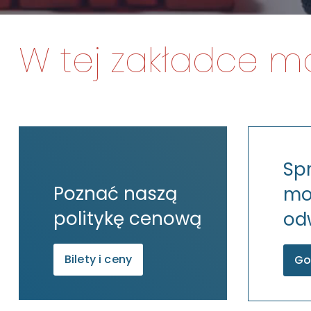
W tej zakładce mo
Sp
Poznać naszą
mo
politykę cenową
od
Bilety i ceny
Go