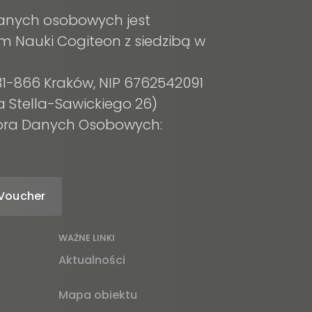
anych osobowych jest
m Nauki Cogiteon z siedzibą w
, 31-866 Kraków, NIP 6762542091
a Stella-Sawickiego 26)
tora Danych Osobowych:
Voucher
WAŻNE LINKI
Aktualności
Mapa obiektu