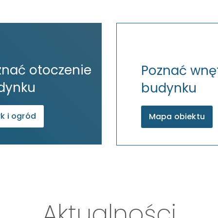
znać otoczenie
Poznać wnę
dynku
budynku
k i ogród
Mapa obiektu
Aktualności