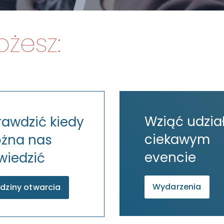
żesz:
Wziąć udzia
rawdzić kiedy
ciekawym
żna nas
evencie
wiedzić
Wydarzenia
dziny otwarcia