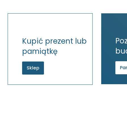
Po
Kupić prezent lub
bu
pamiątkę
Par
Sklep