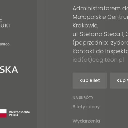
Administratorem d
Małopolskie Centru
Krakowie,
ul. Stefana Steca 1
(poprzednio: Izydor
Kontakt do Inspek
iod(at)cogiteon.pl
Kup Bilet
Kup 
am
tube
NA SKRÓTY
Bilety i ceny
Wydarzenia