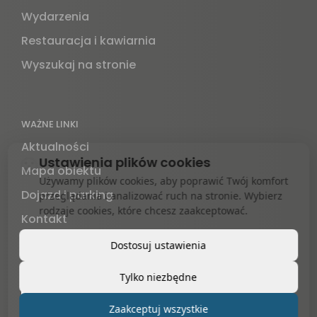
Wydarzenia
Restauracja i kawiarnia
Wyszukaj na stronie
WAŻNE LINKI
Aktualności
Ustawienia plików cookies
Mapa obiektu
Używamy plików cookies, aby poprawić Twój komfort
Dojazd i parking
przeglądania i analizować ruch na stronie. Wybierz
rodzaje cookies, które chcesz zaakceptować.
Kontakt
Informacje prawne
Dostosuj ustawienia
Tylko niezbędne
Zaakceptuj wszystkie