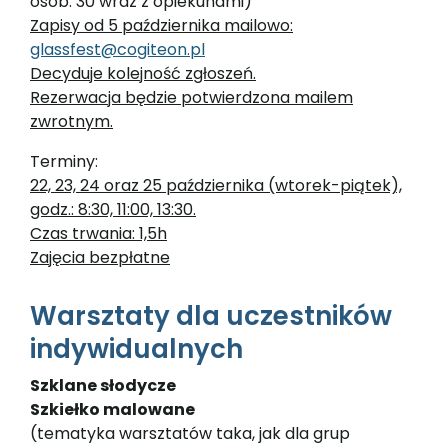
osób: 30 wraz z opiekunami)
Zapisy od 5 października mailowo:
glassfest@cogiteon.pl
Decyduje kolejność zgłoszeń.
Rezerwacja będzie potwierdzona mailem
zwrotnym.
Terminy:
22, 23, 24 oraz 25 października (wtorek-piątek),
godz.: 8:30, 11:00, 13:30.
Czas trwania: 1,5h
Zajęcia bezpłatne
Warsztaty dla uczestników
indywidualnych
Szklane słodycze
Szkiełko malowane
(tematyka warsztatów taka, jak dla grup