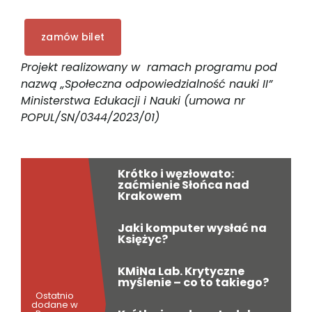
zamów bilet
Projekt realizowany w
ramach programu pod
nazwą „Społeczna odpowiedzialność nauki II”
Ministerstwa Edukacji i Nauki (umowa nr
POPUL/SN/0344/2023/01)
Krótko i węzłowato:
zaćmienie Słońca nad
Krakowem
Jaki komputer wysłać na
Księżyc?
KMiNa Lab. Krytyczne
myślenie – co to takiego?
Ostatnio
dodane w