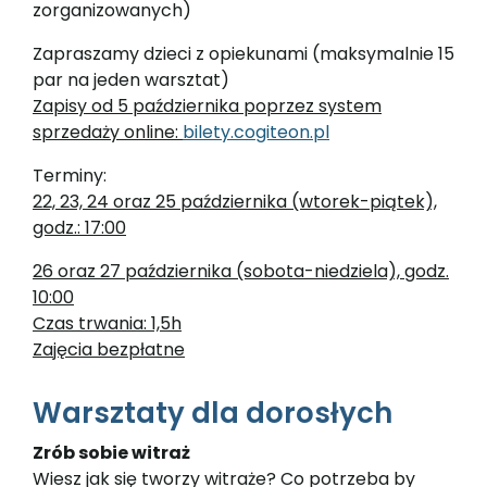
zorganizowanych)
Zapraszamy dzieci z opiekunami (maksymalnie 15
par na jeden warsztat)
Zapisy od 5 października poprzez system
sprzedaży online:
bilety.cogiteon.pl
Terminy:
22, 23, 24 oraz 25 października (wtorek-piątek),
godz.: 17:00
26 oraz 27 października (sobota-niedziela), godz.
10:00
Czas trwania: 1,5h
Zajęcia bezpłatne
Warsztaty dla dorosłych
Zrób sobie witraż
Wiesz jak się tworzy witraże? Co potrzeba by