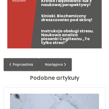
Krótko i węzłowato: łuk z
Rozoom
naukowej perspektywy!
Siniaki. Biochemiczny
dreszczowiec pod skórą!
Instrukcja obsługi stresu.
Naukowa analiza
piosenki Cogiteonu „To
tylko stres!”
Poprzednia strona: GlassFest: weekend wyjątkowych s
Następna strona: Oficjalne otwarcie
Poprzednia
Następna
Podobne artykuły