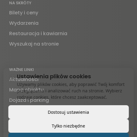
NA SKRÓTY
Bilety i ceny
Wydarzenia
Restauracja i kawiarnia
Wyszukaj na stronie
WAŻNE LINKI
Ustawienia plików cookies
Aktualności
Używamy plików cookies, aby poprawić Twój komfort
Mapa obiektu
przeglądania i analizować ruch na stronie. Wybierz
rodzaje cookies, które chcesz zaakceptować.
Dojazd i parking
Kontakt
Dostosuj ustawienia
Informacje prawne
Tylko niezbędne