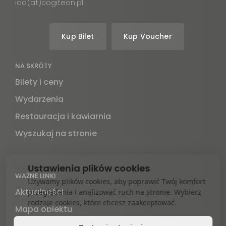
iod(at)cogiteon.pl
Kup Bilet
Kup Voucher
NA SKRÓTY
Bilety i ceny
Wydarzenia
Restauracja i kawiarnia
Wyszukaj na stronie
Ustawienia plików cookies
WAŻNE LINKI
Używamy plików cookies, aby poprawić Twój komfort
Aktualności
przeglądania i analizować ruch na stronie. Wybierz
rodzaje cookies, które chcesz zaakceptować.
Mapa obiektu