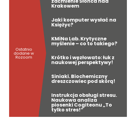
zaćmienie Słońca nad
Krakowem
Jaki komputer wysłać na
Księżyc?
KMiNa Lab. Krytyczne
myślenie – co to takiego?
Ostatnio
dodane w
Krótko i węzłowato: łuk z
Rozoom
naukowej perspektywy!
Siniaki. Biochemiczny
dreszczowiec pod skórą!
Instrukcja obsługi stresu.
Naukowa analiza
piosenki Cogiteonu „To
tylko stres!”