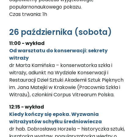
popularnonaukowego pokazu.
Czas trwania: 1h
26 października (sobota)
11:00 - wykład
Od warsztatu do konserwacji: sekrety
witraży
dr Marta Kamińska – konserwatorka szkła i
witraży, adiunkt na Wydziale Konserwacji i
Restauracji Dzieł Sztuki Akademii Sztuk Pięknych
im. Jana Matejki w Krakowie (Pracownia Szkła i
Witrażu), członkini Corpus Vitrearum Polska.
12:15 - wykład
Kiedy kończy się epoka. Wyzwania
witrażystów schyłku średniowiecza
dr hab. Dobrosława Horzela – historyczka sztuki,
kuratorka wystaw, popularyzatorka wiedzy o