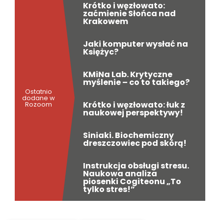
Krótko i węzłowato:
zaćmienie Słońca nad
Krakowem
Jaki komputer wysłać na
Księżyc?
KMiNa Lab. Krytyczne
myślenie – co to takiego?
Ostatnio
dodane w
Krótko i węzłowato: łuk z
Rozoom
naukowej perspektywy!
Siniaki. Biochemiczny
dreszczowiec pod skórą!
Instrukcja obsługi stresu.
Naukowa analiza
piosenki Cogiteonu „To
tylko stres!”