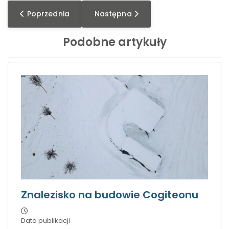
Poprzednia strona: Zobaczę i zapamiętam - konferencj
Następna strona: GlassFest: ruszaj
Poprzednia
Następna
Podobne artykuły
Znalezisko na budowie Cogiteonu
Data publikacji