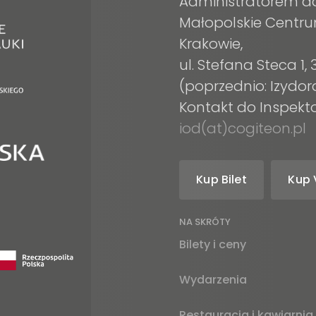
Administratorem d
Małopolskie Centru
Krakowie,
ul. Stefana Steca 1
(poprzednio: Izydor
Kontakt do Inspek
iod(at)cogiteon.pl
Kup Bilet
Kup 
am
tube
NA SKRÓTY
Bilety i ceny
Wydarzenia
Restauracja i kawiarnia