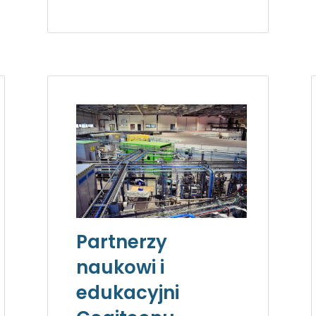
Partnerzy
naukowi i
edukacyjni