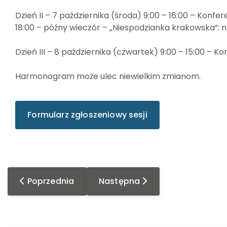
Dzień II – 7 października (środa) 9:00 – 16:00 – Konfer
18:00 – późny wieczór – „Niespodzianka krakowska”: 
Dzień III – 8 października (czwartek) 9:00 – 15:00 – 
Harmonogram może ulec niewielkim zmianom.
Formularz zgłoszeniowy sesji
Poprzednia strona: Spektakl - „Układ scalony”
Następna strona: Strefa Emoc
Poprzednia
Następna