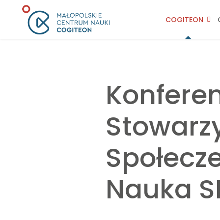
COGITEON
Konfere
Stowarz
Społecze
Nauka S