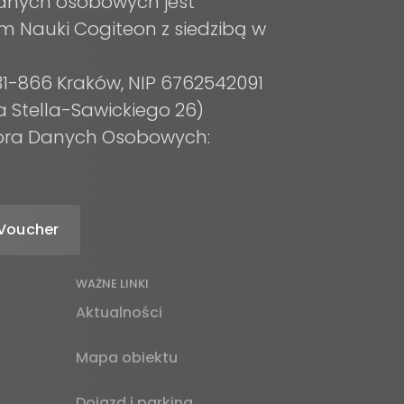
anych osobowych jest
m Nauki Cogiteon z siedzibą w
, 31-866 Kraków, NIP 6762542091
a Stella-Sawickiego 26)
tora Danych Osobowych:
Voucher
WAŻNE LINKI
Aktualności
Mapa obiektu
Dojazd i parking