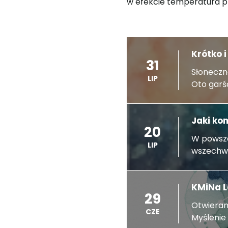
w efekcie temperatura prz
Krótko 
31
Słoneczn
LIP
Oto garść
Jaki ko
20
W powsze
LIP
wszechwi
KMiNa L
29
Otwieram
CZE
Myślenie i