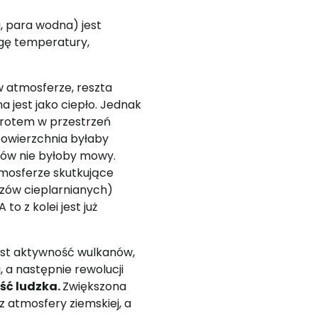
, para wodna) jest
gę temperatury,
w atmosferze, reszta
 jest jako ciepło. Jednak
wrotem w przestrzeń
 powierzchnia byłaby
zmów nie byłoby mowy.
tmosferze skutkujące
zów cieplarnianych)
to z kolei jest już
est aktywność wulkanów,
, a następnie rewolucji
ść ludzka.
Zwiększona
 atmosfery ziemskiej, a