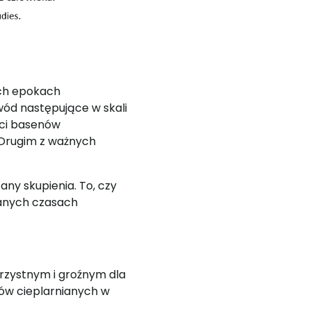
ych epokach
wód następujące w skali
ści basenów
 Drugim z ważnych
any skupienia. To, czy
danych czasach
korzystnym i groźnym dla
ów cieplarnianych w