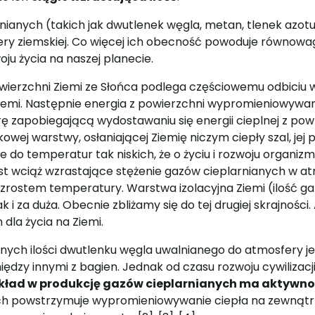
ianych (takich jak dwutlenek węgla, metan, tlenek azotu
ry ziemskiej. Co więcej ich obecność powoduje równowa
oju życia na naszej planecie.
wierzchni Ziemi ze Słońca podlega częściowemu odbiciu 
iemi. Następnie energia z powierzchni wypromieniowywana
ę zapobiegającą wydostawaniu się energii cieplnej z po
owej warstwy, osłaniającej Ziemię niczym ciepły szal, jej
 do temperatur tak niskich, że o życiu i rozwoju organi
t wciąż wzrastające stężenie gazów cieplarnianych w a
stem temperatury. Warstwa izolacyjna Ziemi (ilość ga
i za duża. Obecnie zbliżamy się do tej drugiej skrajności. A 
dla życia na Ziemi.
ych ilości dwutlenku węgla uwalnianego do atmosfery j
ędzy innymi z bagien. Jednak od czasu rozwoju cywilizacji
kład w produkcję gazów cieplarnianych ma aktywno
ych powstrzymuje wypromieniowywanie ciepła na zewnątrz