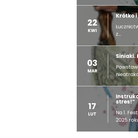
Krótko 
22
Łucznictw
KWI
z...
Siniaki
03
Powstawa
MAR
nieatrakcy
Instruk
stres!”
17
Na 1. Fes
LUT
2025 roku,