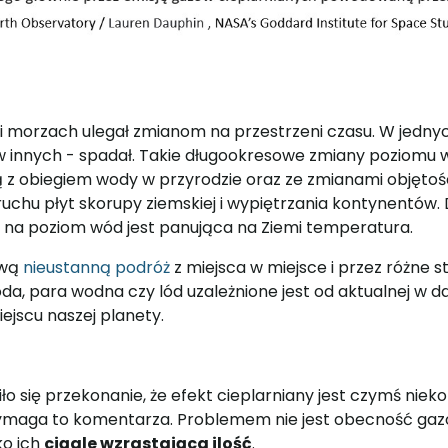
 morzach ulegał zmianom na przestrzeni czasu. W jedn
w innych - spadał. Takie długookresowe zmiany poziomu 
ą z obiegiem wody w przyrodzie oraz ze zmianami objęto
uchu płyt skorupy ziemskiej i wypiętrzania kontynentów.
na poziom wód jest panująca na Ziemi temperatura.
swą
nieustanną podróż
z miejsca w miejsce i przez różne st
da, para wodna czy lód uzależnione jest od aktualnej w 
jscu naszej planety.
iło się przekonanie, że efekt cieplarniany jest czymś nie
ymaga to komentarza. Problemem nie jest obecność gaz
ko ich
ciągle wzrastająca ilość
.