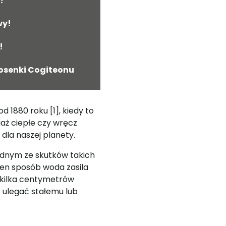
?
wy!
!
iosenki Cogiteonu
 1880 roku [1], kiedy to
aż ciepłe czy wręcz
dla naszej planety.
ednym ze skutków takich
ten sposób woda zasila
o kilka centymetrów
 ulegać stałemu lub