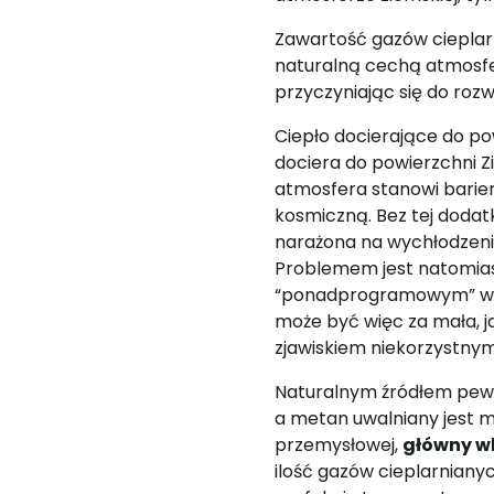
Zawartość gazów cieplarn
naturalną cechą atmosfe
przyczyniając się do rozw
Ciepło docierające do po
dociera do powierzchni Z
atmosfera stanowi barier
kosmiczną. Bez tej dodatk
narażona na wychłodzenie
Problemem jest natomias
“ponadprogramowym” wzro
może być więc za mała, jak 
zjawiskiem niekorzystnym 
Naturalnym źródłem pewn
a metan uwalniany jest mi
przemysłowej,
główny w
ilość gazów cieplarnian