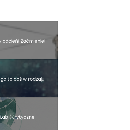
y odcień! Zaćmienie!
o to coś w rodzaju
Lab (Krytyczne