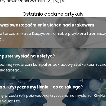
y powierzchni wzrasta. [2], [3], [4]
Ostatnio dodane artykuły
i węzłowato: zaćmienie Słońca nad Krakowem
a tarcza znika za Księżycem, a niebo przybiera tajemnicz
...
mputer wysłać na Księżyc?
chnej wyobraźni komputer pokładowy statku kosmiczneg
edzącego...
ab. Krytyczne myślenie – co to takiego?
y przestrzeń poświęconą krytycznemu myśleniu! KMiNa 
 Nauka) to...