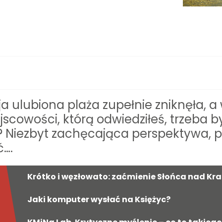
a ulubiona plaża zupełnie zniknęła, 
scowości, którą odwiedziłeś, trzeba b
i? Niezbyt zachęcająca perspektywa, 
ć….
Krótko i węzłowato: zaćmienie Słońca nad K
Jaki komputer wysłać na Księżyc?