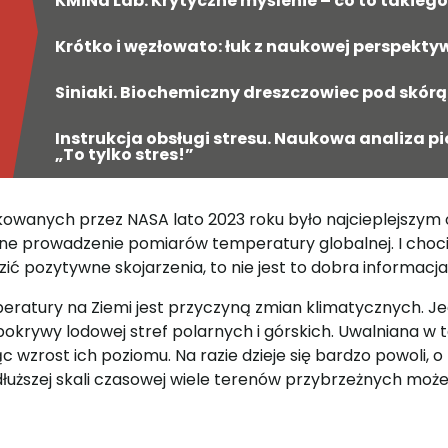
KMiNa Lab. Krytyczne myślenie – co to takiego
Krótko i węzłowato: łuk z naukowej perspekty
Siniaki. Biochemiczny dreszczowiec pod skórą
Instrukcja obsługi stresu. Naukowa analiza p
„To tylko stres!”
owanych przez NASA lato 2023 roku było najcieplejszym od
e prowadzenie pomiarów temperatury globalnej. I choci
ć pozytywne skojarzenia, to nie jest to dobra informacja 
eratury na Ziemi jest przyczyną zmian klimatycznych. J
pokrywy lodowej stref polarnych i górskich. Uwalniana w 
 wzrost ich poziomu. Na razie dzieje się bardzo powoli, 
łuższej skali czasowej wiele terenów przybrzeżnych może