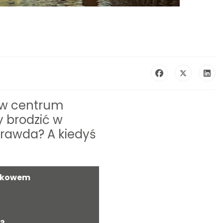
a w centrum
y brodzić w
prawda? A kiedyś
rakowem