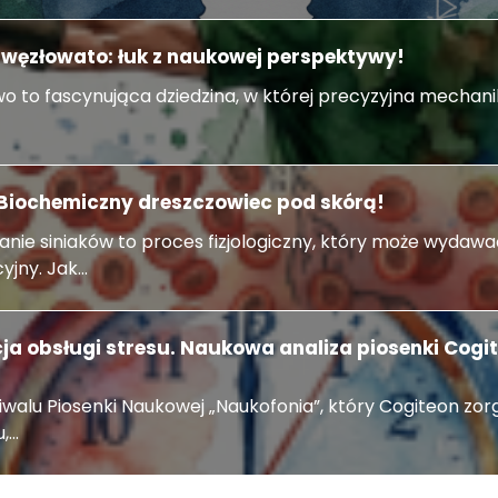
i węzłowato: łuk z naukowej perspektywy!
o to fascynująca dziedzina, w której precyzyjna mechanika
. Biochemiczny dreszczowiec pod skórą!
nie siniaków to proces fizjologiczny, który może wydawać
jny. Jak...
cja obsługi stresu. Naukowa analiza piosenki Cogit
tiwalu Piosenki Naukowej „Naukofonia”, który Cogiteon zor
...