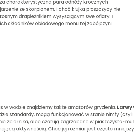
wsza charakterystyczna para odnóży krocznych
arzenie ze skorpionem. I choć kłujka płoszczycy nie
zlitosnym drapieżnikiem wysysającym swe ofiary. I
dkich składników obiadowego menu tej zabójczyni.
Was w wodzie znajdziemy także amatorów gryzienia.
Larwy
dzie standardy, mogą funkcjonować w stanie nimfy (czyli 
dnie zbiornika, albo czatują zagrzebane w piaszczysto-muli
ającą aktywnością. Choć jej rozmiar jest często mniejszy