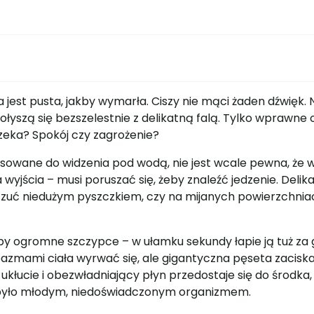
a jest pusta, jakby wymarła. Ciszy nie mąci żaden dźwięk. 
ołyszą się bezszelestnie z delikatną falą. Tylko wprawne
 czeka? Spokój czy zagrożenie?
owane do widzenia pod wodą, nie jest wcale pewna, że wi
wyjścia – musi poruszać się, żeby znaleźć jedzenie. Delik
czuć niedużym pyszczkiem, czy na mijanych powierzchniach
by ogromne szczypce – w ułamku sekundy łapie ją tuż za
azmami ciała wyrwać się, ale gigantyczna pęseta zaciska 
ukłucie i obezwładniający płyn przedostaje się do środka,
 było młodym, niedoświadczonym organizmem.