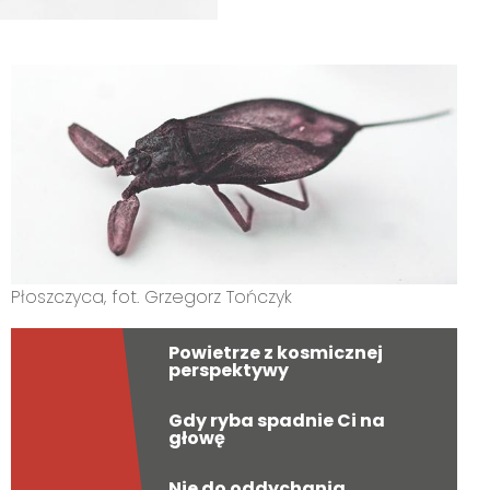
Płoszczyca, fot. Grzegorz Tończyk
Powietrze z kosmicznej
perspektywy
Gdy ryba spadnie Ci na
głowę
Nie do oddychania