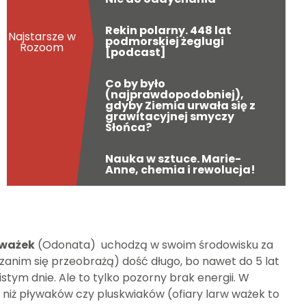
Rekin polarny. 448 lat
Najstarsze w
podmorskiej żeglugi
Rozoom
[podcast]
Co by było
(najprawdopodobniej),
gdyby Ziemia urwała się z
grawitacyjnej smyczy
Słońca?
Nauka w sztuce. Marie-
Anne, chemia i rewolucja!
 ważek
(Odonata) uchodzą w swoim środowisku za
zanim się przeobrażą) dość długo, bo nawet do 5 lat
stym dnie. Ale to tylko pozorny brak energii. W
 niż pływaków czy pluskwiaków (ofiary larw ważek to