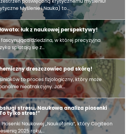
zestrzeń poświęconą krytycznemu myśleniu!
tyczne Myślenie i Nauka) to...
złowato: łuk z naukowej perspektywy!
 fascynująca dziedzina, w której precyzyjna
yka splatają się z...
ochemiczny dreszczowiec pod skórą!
iniaków to proces fizjologiczny, który może
analnie nieatrakcyjny. Jak...
obsługi stresu. Naukowa analiza piosenki
o tylko stres!”
lu Piosenki Naukowej „Naukofonia”, który Cogiteon
esienią 2025 roku,...