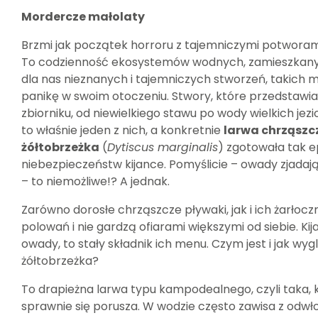
Mordercze małolaty
Brzmi jak początek horroru z tajemniczymi potworami
To codzienność ekosystemów wodnych, zamieszkanych
dla nas nieznanych i tajemniczych stworzeń, takich mał
panikę w swoim otoczeniu. Stwory, które przedstawi
zbiorniku, od niewielkiego stawu po wody wielkich jezi
to właśnie jeden z nich, a konkretnie
larwa chrząszc
żółtobrzeżka
(
Dytiscus marginalis
) zgotowała tak e
niebezpieczeństw kijance. Pomyślicie – owady zjadaj
– to niemożliwe!? A jednak.
Zarówno dorosłe chrząszcze pływaki, jak i ich żarłoczn
polowań i nie gardzą ofiarami większymi od siebie. Kij
owady, to stały składnik ich menu. Czym jest i jak wyg
żółtobrzeżka?
To drapieżna larwa typu kampodealnego, czyli taka, 
sprawnie się porusza. W wodzie często zawisa z odw