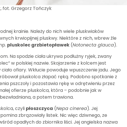
, fot. Grzegorz Tończyk
odnej krainie. Należy do nich wiele pluskwiaków
wnych krwiopijnej pluskwy. Niektóre z nich, wbrew źle
 np.
pluskolec grzbietopławek
(
Notonecta glauca
).
zom. Na spodzie ciała ukrywa podłużny ryjek, zwany
lec” w polskiej nazwie. Skojarzenie z kolcem jest
w ciało ofiary. Wkłucie powoduje wpuszczenie jadu. Jego
 próbował pluskolca złapać ręką. Podobno spotkanie z
enia pszczoły i pozostawia rękę w odrętwieniu przez
małej ofierze pluskolca, która – podobnie jak w
obezwładniana, a potem trawiona.
kolca, czyli
płoszczyca
(
Nepa cinerea
). Jej
pomina zbrązowiały listek. Nic więc dziwnego, ze
ród opadłych do zbiornika liści. Jej angielska nazwa