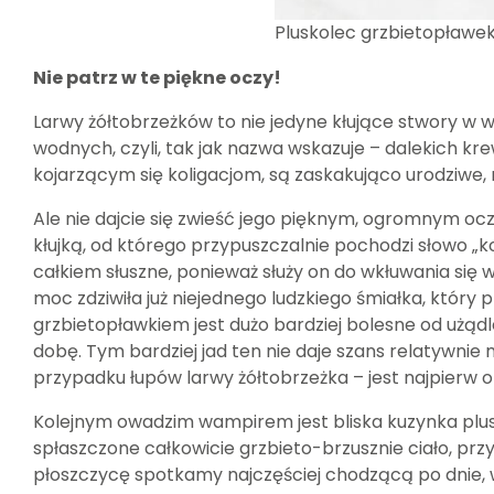
Pluskolec grzbietopławek
Nie patrz w te piękne oczy!
Larwy żółtobrzeżków to nie jedyne kłujące stwory w w
wodnych, czyli, tak jak nazwa wskazuje – dalekich kre
kojarzącym się koligacjom, są zaskakująco urodziwe,
Ale nie dajcie się zwieść jego pięknym, ogromnym oc
kłujką, od którego przypuszczalnie pochodzi słowo „ko
całkiem słuszne, ponieważ służy on do wkłuwania się 
moc zdziwiła już niejednego ludzkiego śmiałka, który
grzbietopławkiem jest dużo bardziej bolesne od użądl
dobę. Tym bardziej jad ten nie daje szans relatywnie 
przypadku łupów larwy żółtobrzeżka – jest najpierw 
Kolejnym owadzim wampirem jest bliska kuzynka plus
spłaszczone całkowicie grzbieto-brzusznie ciało, przy
płoszczycę spotkamy najczęściej chodzącą po dnie, wś