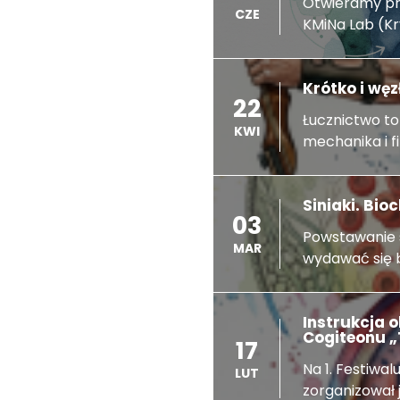
Otwieramy pr
CZE
KMiNa Lab (Kry
Krótko i wę
22
Łucznictwo to
KWI
mechanika i fiz
Siniaki. Bi
03
Powstawanie s
MAR
wydawać się b
Instrukcja 
Cogiteonu „T
17
Na 1. Festiwa
LUT
zorganizował j