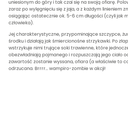
uniesionym do góry i tak czai się na swoją ofiarę. Po
zaraz po wylęgnięciu się z jaja, a z każdym linieniem 
osiągając ostatecznie ok. 5-6 cm długości (czyli jak 
człowieka).
Jej charakterystyczne, przypominające szczypce, ż
środku i działają jak śmiercionośne strzykawki. Po zła
wstrzykuje nimi trujące soki trawienne, które jednoc
obezwładniają pojmanego i rozpuszczają jego ciało o
zawartość zostanie wyssana, ofiara (a właściwie to co 
odrzucana. Brrrr… wampiro-zombie w akcji!