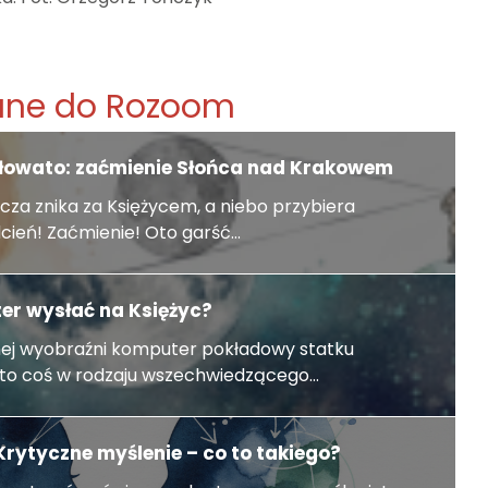
ane do Rozoom
złowato: zaćmienie Słońca nad Krakowem
cza znika za Księżycem, a niebo przybiera
cień! Zaćmienie! Oto garść...
er wysłać na Księżyc?
j wyobraźni komputer pokładowy statku
to coś w rodzaju wszechwiedzącego...
Krytyczne myślenie – co to takiego?