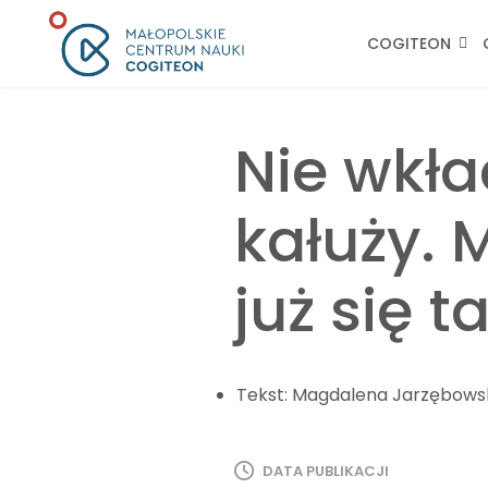
COGITEON
Nie wkła
kałuży. 
już się t
Tekst:
Magdalena Jarzębows
DATA PUBLIKACJI