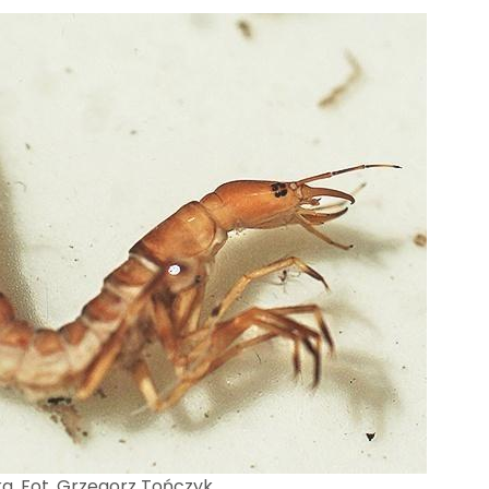
a. Fot. Grzegorz Tończyk