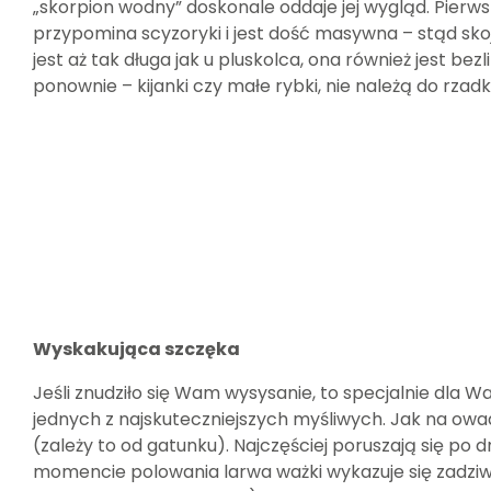
„skorpion wodny” doskonale oddaje jej wygląd. Pier
przypomina scyzoryki i jest dość masywna – stąd skoj
jest aż tak długa jak u pluskolca, ona również jest be
ponownie – kijanki czy małe rybki, nie należą do rza
Wyskakująca szczęka
Jeśli znudziło się Wam wysysanie, to specjalnie dla 
jednych z najskuteczniejszych myśliwych. Jak na owa
(zależy to od gatunku). Najczęściej poruszają się po 
momencie polowania larwa ważki wykazuje się zadziwi