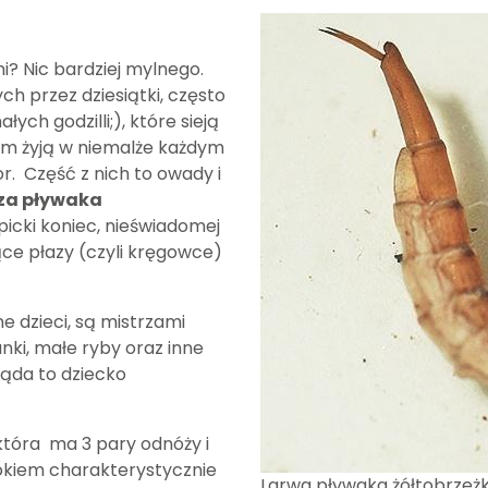
? Nic bardziej mylnego.
 przez dziesiątki, często
ych godzilli;), które sieją
am żyją w niemalże każdym
or. Część z nich to owady i
za pływaka
picki koniec, nieświadomej
ące płazy (czyli kręgowce)
e dzieci, są mistrzami
anki, małe ryby oraz inne
ląda to dziecko
która ma 3 pary odnóży i
łokiem charakterystycznie
Larwa pływaka żółtobrzeżk