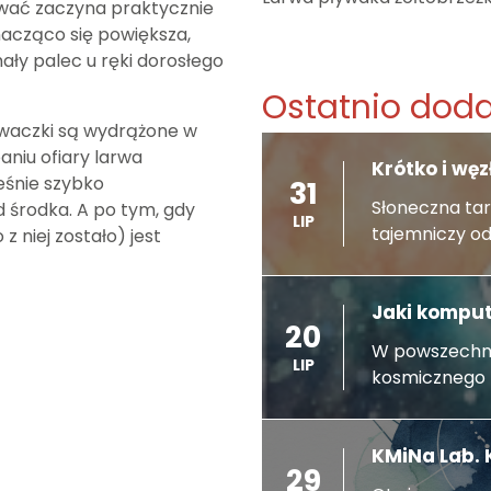
lować zaczyna praktycznie
znacząco się powiększa,
mały palec u ręki dorosłego
Ostatnio dod
uwaczki są wydrążone w
paniu ofiary larwa
Krótko i wę
ześnie szybko
31
Słoneczna tar
d środka. A po tym, gdy
LIP
tajemniczy od
z niej zostało) jest
Jaki komput
20
W powszechne
LIP
kosmicznego 
KMiNa Lab. 
29