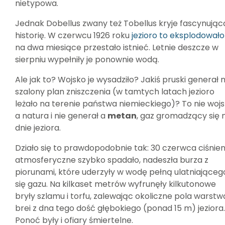
nietypowa.
Jednak Dobellus zwany też Tobellus kryje fascynując
historię. W czerwcu 1926 roku
jezioro to eksplodowało
na dwa miesiące przestało istnieć. Letnie deszcze w
sierpniu wypełniły je ponownie wodą.
Ale jak to? Wojsko je wysadziło? Jakiś pruski generał 
szalony plan zniszczenia (w tamtych latach jezioro
leżało na terenie państwa niemieckiego)? To nie wojs
a natura i nie generał a
metan
, gaz gromadzący się 
dnie jeziora.
Działo się to prawdopodobnie tak: 30 czerwca ciśnien
atmosferyczne szybko spadało, nadeszła burza z
piorunami, które uderzyły w wodę pełną ulatniająceg
się gazu. Na kilkaset metrów wyfrunęły kilkutonowe
bryły szlamu i torfu, zalewając okoliczne pola warstw
brei z dna tego dość głębokiego (ponad 15 m) jeziora.
Ponoć były i ofiary śmiertelne.