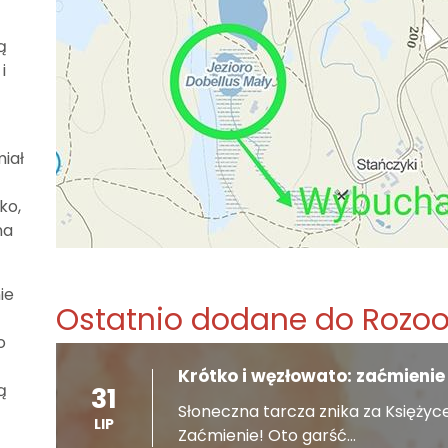
ą
i
miał
ko,
na
ie
Ostatnio dodane do Rozo
o
Krótko i węzłowato: zaćmieni
ą
31
Słoneczna tarcza znika za Księżyc
LIP
Zaćmienie! Oto garść...