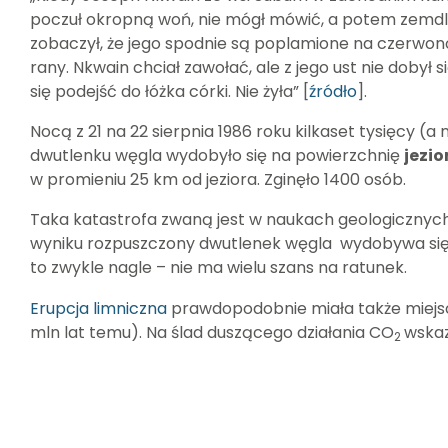
poczuł okropną woń, nie mógł mówić, a potem zemdla
zobaczył, że jego spodnie są poplamione na czerwono,
rany. Nkwain chciał zawołać, ale z jego ust nie dobył 
się podejść do łóżka córki. Nie żyła” [
źródło
].
Nocą z 21 na 22 sierpnia 1986 roku kilkaset tysięcy (
dwutlenku węgla wydobyło się na powierzchnię
jezio
w promieniu 25 km od jeziora. Zginęło 1400 osób.
Taka katastrofa zwaną jest w naukach geologicznyc
wyniku rozpuszczony dwutlenek węgla wydobywa się z
to zwykle nagle – nie ma wielu szans na ratunek.
Erupcja limniczna
prawdopodobnie miała także miejs
mln lat temu). Na ślad duszącego działania CO
wskaz
2