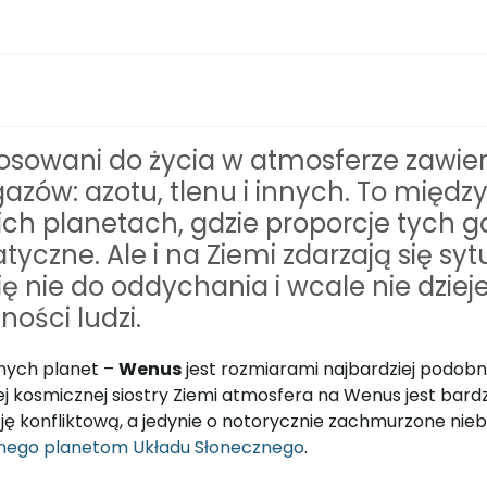
sowani do życia w atmosferze zawiera
 gazów: azotu, tlenu i innych. To międz
ich planetach, gdzie proporcje tych g
yczne. Ale i na Ziemi zdarzają się syt
ię nie do oddychania i wcale nie dziej
ności ludzi.
anych planet –
Wenus
jest rozmiarami najbardziej podobn
j kosmicznej siostry Ziemi atmosfera na Wenus jest bardz
cję konfliktową, a jedynie o notorycznie zachmurzone nie
nego planetom Układu Słonecznego
.