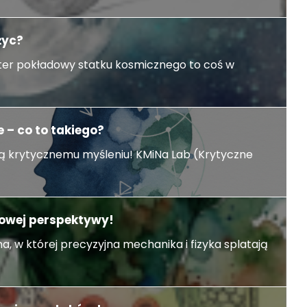
życ?
er pokładowy statku kosmicznego to coś w
 – co to takiego?
 krytycznemu myśleniu! KMiNa Lab (Krytyczne
kowej perspektywy!
a, w której precyzyjna mechanika i fizyka splatają