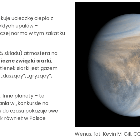
uje ucieczkę ciepła z
ykłych upałów –
raczej norma w tym zakątku
5% składu) atmosfera na
liczne związki siarki
,
tlenek siarki jest gazem
 „duszący”, „gryzący”,
 Inne planety – te
wania w „konkursie na
su do czasu pokazuje swe
ak również w Polsce.
Wenus, fot. Kevin M. Gill, C