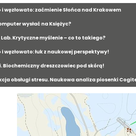
o i węzłowato: zaćmienie Słońca nad Krakowem
omputer wysłać na Księżyc?
Lab. Krytyczne myślenie – co to takiego?
 i węzłowato: łuk z naukowej perspektywy!
i. Biochemiczny dreszczowiec pod skórą!
kcja obsługi stresu. Naukowa analiza piosenki Cogite