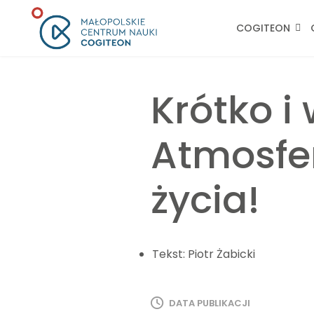
COGITEON
Krótko i
Atmosfer
życia!
Tekst:
Piotr Żabicki
DATA PUBLIKACJI