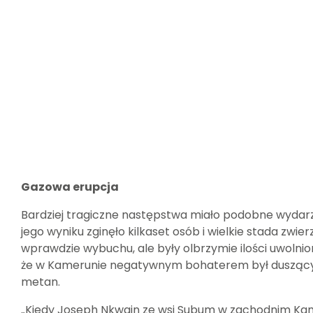
Gazowa erupcja
Bardziej tragiczne następstwa miało podobne wydar
jego wyniku zginęło kilkaset osób i wielkie stada zwier
wprawdzie wybuchu, ale były olbrzymie ilości uwolnion
że w Kamerunie negatywnym bohaterem był dusząc
metan.
„Kiedy Joseph Nkwain ze wsi Subum w zachodnim Kam