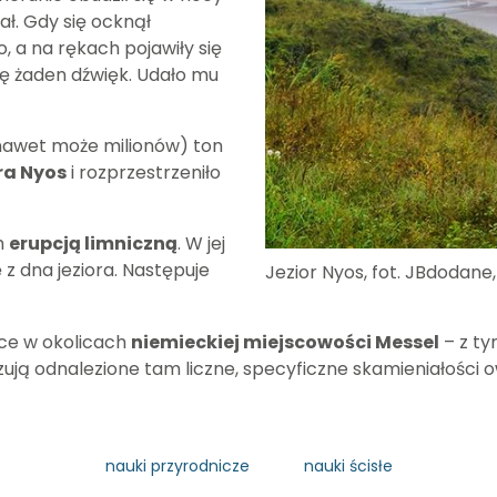
ł. Gdy się ocknął
 a na rękach pojawiły się
się żaden dźwięk. Udało mu
a nawet może milionów) ton
ra Nyos
i rozprzestrzeniło
h
erupcją limniczną
. W jej
 dna jeziora. Następuje
Jezior Nyos, fot. JBdodane
ce w okolicach
niemieckiej miejscowości Messel
– z ty
ują odnalezione tam liczne, specyficzne skamieniałości 
nauki przyrodnicze
nauki ścisłe