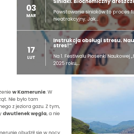
Siniaki. Biochemiczny dreszcz
03
Powstawanie siniaków to proces fi
MAR
nieatrakcyjny. Jak...
Instrukcja obsługi stresu. Na
stres!”
17
Na 1. Festiwalu Piosenki Naukowej 
LUT
2025 roku,...
zenie
w Kamerunie
. W
ząt. Nie było tam
ego z jeziora gazu. Z tym,
y
dwutlenek węgla
, a nie
erunie obudził się w nocy