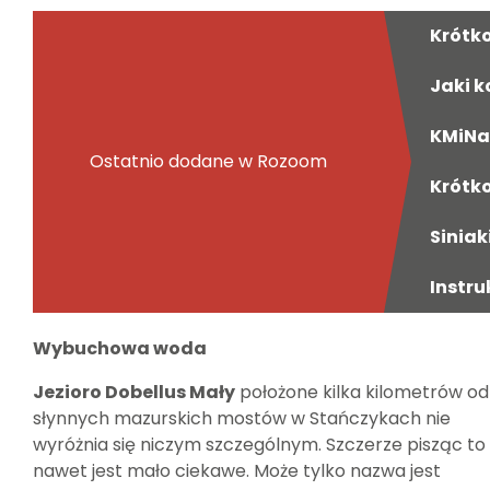
Krótk
Jaki k
KMiNa 
Ostatnio dodane w Rozoom
Krótko
Siniak
Instru
Wybuchowa woda
Jezioro Dobellus Mały
położone kilka kilometrów od
słynnych mazurskich mostów w Stańczykach nie
wyróżnia się niczym szczególnym. Szczerze pisząc to
nawet jest mało ciekawe. Może tylko nazwa jest