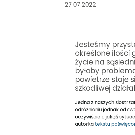
27 07 2022
Jesteśmy przysto
określone ilości
życie na sąsiedn
byłoby problemat
powietrze staje s
szkodliwej działal
Jedna z naszych siostrz
odróżnieniu jednak od swe
oczywiście o jakąś sytua
autorka
tekstu poświęco