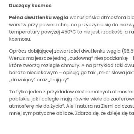
Duszący kosmos
Pełna dwutlenku węgla
wenusjańska atmosfera blok
warstw przy powierzchni, co przyczynia się do niezw
temperatury powyżej 450°C to nie jest rzadkość, a 
kosmosu.
Oprócz dobijającej zawartości dwutlenku węgla (96,
Wenus ma jeszcze jedną „cudowną” niespodziankę –
które tworzą rozległe chmury. A na przykład taki dwu
bardzo nieciekawym – opisują go tak „miłe” słowa jak:
„drażniący” oraz „trujący”.
To tylko jeden z przykładów ekstremalnych atmosfer.
pobliskie, jak i odległe mają równie wiele do zaofero
atmosferę nie do życia”. Ale i natura na Ziemi od cza
mniej sympatyczne oblicze. Zdarza się, że dzieje się t