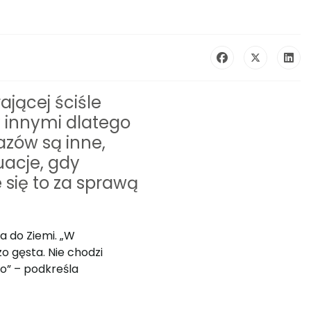
jącej ściśle
y innymi dlatego
azów są inne,
uacje, gdy
e się to za sprawą
a do Ziemi. „W
o gęsta. Nie chodzi
bo” – podkreśla