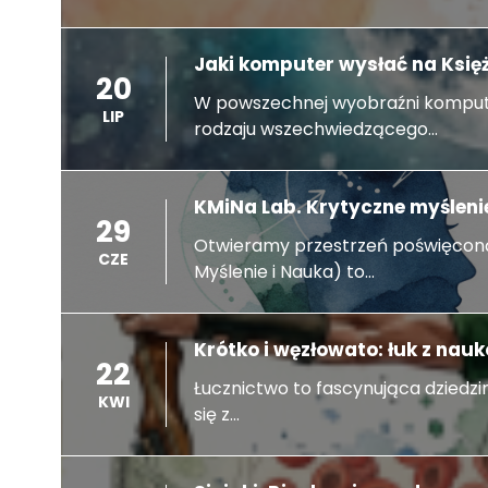
Jaki komputer wysłać na Księ
20
W powszechnej wyobraźni komput
LIP
rodzaju wszechwiedzącego...
KMiNa Lab. Krytyczne myślenie
29
Otwieramy przestrzeń poświęconą
CZE
Myślenie i Nauka) to...
Krótko i węzłowato: łuk z nau
22
Łucznictwo to fascynująca dziedzin
KWI
się z...