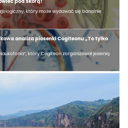
owiec pod skórą!
zjologiczny, który może wydawać się banalnie
ukowa analiza piosenki Cogiteonu „To tylko
„Naukofonia”, który Cogiteon zorganizował jesienią