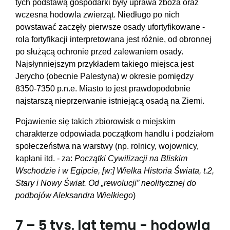
tych podstawą gospodarki były uprawa zboża oraz
wczesna hodowla zwierząt. Niedługo po nich
powstawać zaczęły pierwsze osady ufortyfikowane -
rola fortyfikacji interpretowana jest różnie, od obronnej
po służącą ochronie przed zalewaniem osady.
Najsłynniejszym przykładem takiego miejsca jest
Jerycho (obecnie Palestyna) w okresie pomiędzy
8350-7350 p.n.e. Miasto to jest prawdopodobnie
najstarszą nieprzerwanie istniejącą osadą na Ziemi.
Pojawienie się takich zbiorowisk o miejskim
charakterze odpowiada początkom handlu i podziałom
społeczeństwa na warstwy (np. rolnicy, wojownicy,
kapłani itd. - za:
Początki Cywilizacji na Bliskim
Wschodzie i w Egipcie, [w:] Wielka Historia Świata, t.2,
Stary i Nowy Świat. Od „rewolucji” neolitycznej do
podbojów Aleksandra Wielkiego
)
7 – 5 tys. lat temu - hodowla