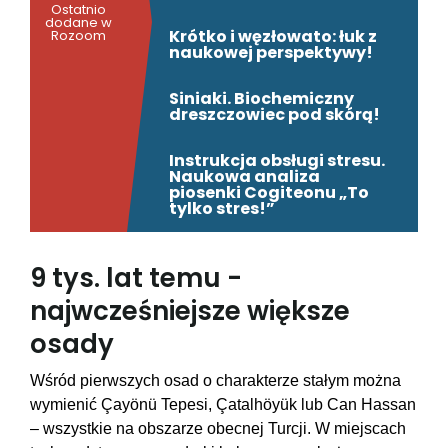
Ostatnio
dodane w
Krótko i węzłowato: łuk z
Rozoom
naukowej perspektywy!
Siniaki. Biochemiczny
dreszczowiec pod skórą!
Instrukcja obsługi stresu.
Naukowa analiza
piosenki Cogiteonu „To
tylko stres!”
9 tys. lat temu -
najwcześniejsze większe
osady
Wśród pierwszych osad o charakterze stałym można
wymienić Çayönü Tepesi, Çatalhöyük lub Can Hassan
– wszystkie na obszarze obecnej Turcji. W miejscach