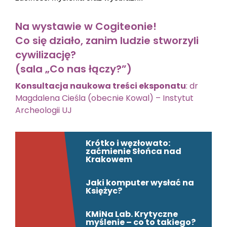
Na wystawie w Cogiteonie!
Co się działo, zanim ludzie stworzyli
cywilizację?
(sala „Co nas łączy?”)
Konsultacja naukowa treści eksponatu
: dr
Magdalena Cieśla (obecnie Kowal) – Instytut
Archeologii UJ
Krótko i węzłowato:
zaćmienie Słońca nad
Krakowem
Jaki komputer wysłać na
Księżyc?
KMiNa Lab. Krytyczne
myślenie – co to takiego?