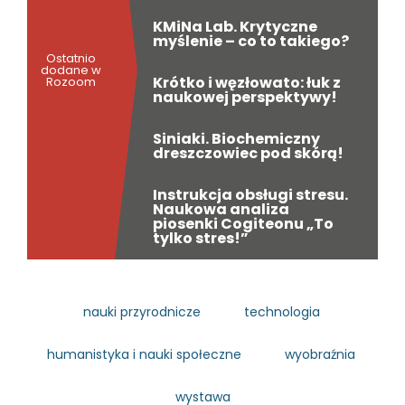
KMiNa Lab. Krytyczne
myślenie – co to takiego?
Ostatnio
dodane w
Krótko i węzłowato: łuk z
Rozoom
naukowej perspektywy!
Siniaki. Biochemiczny
dreszczowiec pod skórą!
Instrukcja obsługi stresu.
Naukowa analiza
piosenki Cogiteonu „To
tylko stres!”
nauki przyrodnicze
technologia
humanistyka i nauki społeczne
wyobraźnia
wystawa