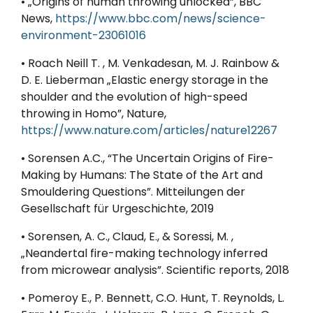
• „Origins of human throwing unlocked”, BBC
News,
https://www.bbc.com/news/science-
environment-23061016
• Roach Neill T. , M. Venkadesan, M. J. Rainbow &
D. E. Lieberman „Elastic energy storage in the
shoulder and the evolution of high-speed
throwing in Homo”, Nature,
https://www.nature.com/articles/nature12267
• Sorensen A.C., “The Uncertain Origins of Fire-
Making by Humans: The State of the Art and
Smouldering Questions”. Mitteilungen der
Gesellschaft für Urgeschichte, 2019
• Sorensen, A. C., Claud, E., & Soressi, M. ,
„Neandertal fire-making technology inferred
from microwear analysis”. Scientific reports, 2018
• Pomeroy E., P. Bennett, C.O. Hunt, T. Reynolds, L.