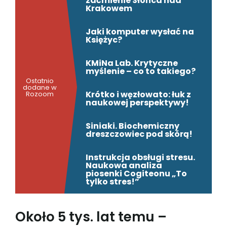
zaćmienie Słońca nad
Krakowem
Jaki komputer wysłać na
Księżyc?
KMiNa Lab. Krytyczne
myślenie – co to takiego?
Ostatnio
dodane w
Krótko i węzłowato: łuk z
Rozoom
naukowej perspektywy!
Siniaki. Biochemiczny
dreszczowiec pod skórą!
Instrukcja obsługi stresu.
Naukowa analiza
piosenki Cogiteonu „To
tylko stres!”
Około 5 tys. lat temu –