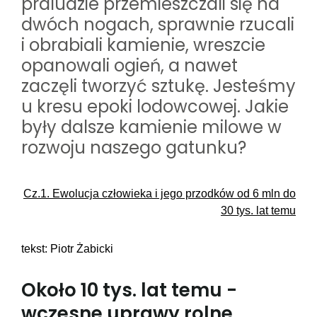
praludzie przemieszczali się na
dwóch nogach, sprawnie rzucali
i obrabiali kamienie, wreszcie
opanowali ogień, a nawet
zaczęli tworzyć sztukę. Jesteśmy
u kresu epoki lodowcowej. Jakie
były dalsze kamienie milowe w
rozwoju naszego gatunku?
Cz.1. Ewolucja człowieka i jego przodków od 6 mln do
30 tys. lat temu
tekst: Piotr Żabicki
Około 10 tys. lat temu -
wczesne uprawy rolne