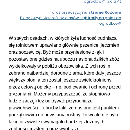
ogrodów?” (sala 4)
oraz przeczytaj
na stronie Rozoom
-
Dzicy kuzyni. Jak rośliny z lasów i łąk trafiły na pola i do
ogródków
?
W stałych osadach, w których żyła ludność trudniąca
się rolnictwem uprawiano głównie pszenicę, jęczmień
oraz soczewicę. Być może przyniesione z łąk i
pozostawione gdzieś na uboczu nasiona dzikich zbóż
wykiełkowały w pobliżu obozowiska. Z tych roślin
zebrano najbardziej dorodne ziarna, które dały jeszcze
większy plon, a ten został jeszcze zwielokrotniony
przez celową opiekę – np. podlewanie i ochronę przed
gryzoniami. Możemy przypuszczać, że stopniowo
ludzie zaczęli też odkrywać przyrodnicze
prawidłowości – choćby fakt, że nasiono jest punktem
początkowym do powstania rośliny. To wcale nie było
takie oczywiste i wymagało bardziej złożonych
zdolności myślenia oraz wyobraźni.