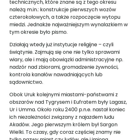
technicznych, które znane są z tego okresu
należą m.in.: konstrukcje pierwszych wozów
czterokołowych, a także rozpoczęcie wytopu
miedzi. Jednakże najważniejszym wynalazkiem w
tym okresie było pismo.
Działają wtedy już instytucje religijne – czyli
świątynie. Zajmują się one nie tylko sprawami
wiary, ale i mają obowiązki administracyjne np.
nadzór nad zbiorami, gromadzenie żywności,
kontrola kanałów nawadniających lub
sądownictwo.
Obok Uruk kolejnymi miastami-państwami z
obszarów nad Tygrysem i Eufratem były Lagasz,
Ur i Umma. Około roku 2400 p.n.e. nastał koniec
ich niezależności związany z najazdem ludu
Akadów. Jego pierwszym królem był Sargon
Wielki. To czasy, gdy coraz częściej znamy nie
tylko nazwy miast czy ludów, ale i imiona