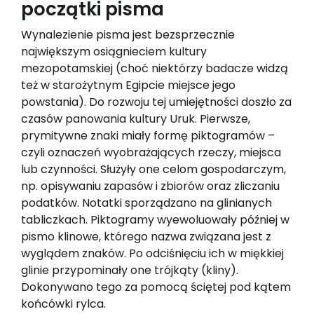
początki pisma
Wynalezienie pisma jest bezsprzecznie
największym osiągnieciem kultury
mezopotamskiej (choć niektórzy badacze widzą
też w starożytnym Egipcie miejsce jego
powstania). Do rozwoju tej umiejętności doszło za
czasów panowania kultury Uruk. Pierwsze,
prymitywne znaki miały formę piktogramów –
czyli oznaczeń wyobrażających rzeczy, miejsca
lub czynności. Służyły one celom gospodarczym,
np. opisywaniu zapasów i zbiorów oraz zliczaniu
podatków. Notatki sporządzano na glinianych
tabliczkach. Piktogramy wyewoluowały później w
pismo klinowe, którego nazwa związana jest z
wyglądem znaków. Po odciśnięciu ich w miękkiej
glinie przypominały one trójkąty (kliny).
Dokonywano tego za pomocą ściętej pod kątem
końcówki rylca.