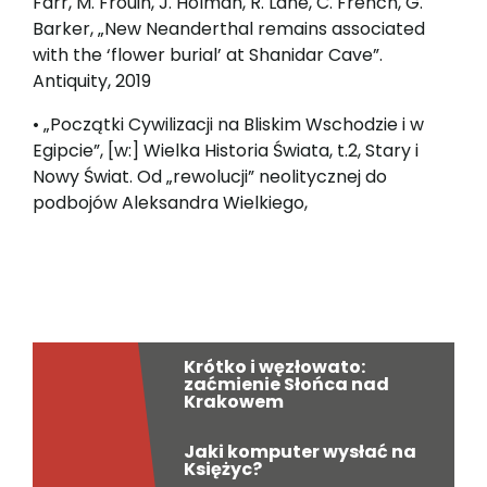
Farr, M. Frouin, J. Holman, R. Lane, C. French, G.
Barker, „New Neanderthal remains associated
with the ‘flower burial’ at Shanidar Cave”.
Antiquity, 2019
• „Początki Cywilizacji na Bliskim Wschodzie i w
Egipcie”, [w:] Wielka Historia Świata, t.2, Stary i
Nowy Świat. Od „rewolucji” neolitycznej do
podbojów Aleksandra Wielkiego,
Krótko i węzłowato:
zaćmienie Słońca nad
Krakowem
Jaki komputer wysłać na
Księżyc?